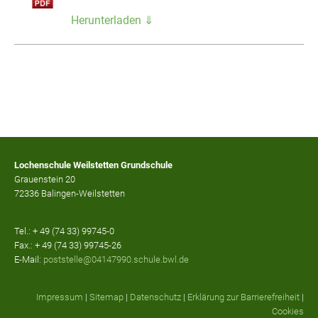
Herunterladen ⇓
Lochenschule Weilstetten Grundschule
Grauenstein 20
72336 Balingen-Weilstetten
Tel.: + 49 (74 33) 99745-0
Fax.: + 49 (74 33) 99745-26
E-Mail:
poststelle@04147990.schule.bwl.de
Impressum
|
Sitemap
|
Datenschutz
|
Erklärung zur Barrierefreiheit
|
Cookies